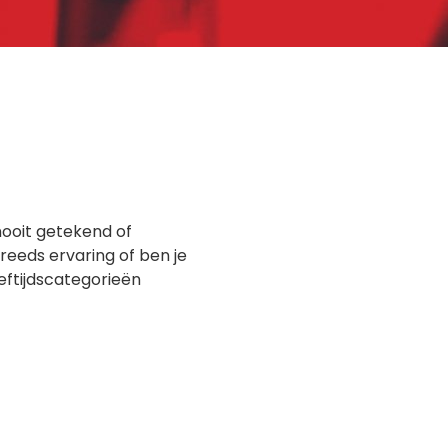
nooit getekend of
 reeds ervaring of ben je
eeftijdscategorieën