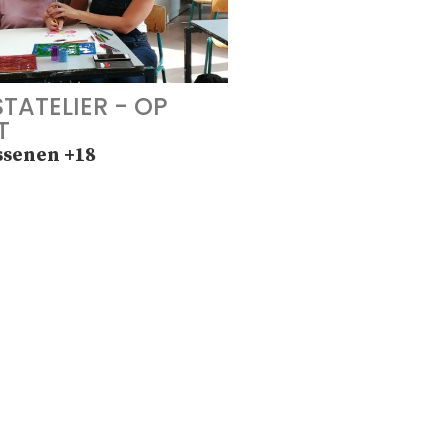
TATELIER - OP
T
ssenen +18