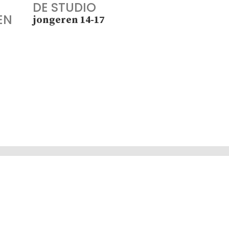
DE STUDIO
EN
jongeren 14-17
ter
Sitemap
Adres
Disclaimer
Mechelsesteenweg 140
2550 Kontich