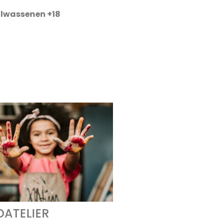
lwassenen +18
DATELIER