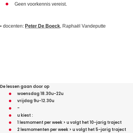
Geen voorkennis vereist.
• docenten:
Peter De Boeck
, Raphaël Vandeputte
De lessen gaan door op
woensdag 18.30u-22u
vrijdag 9u-12.30u
-
u kiest :
1 lesmoment per week > u volgt het 10-jarig traject
2 lesmomenten per week > u volgt het 5-jarig traject