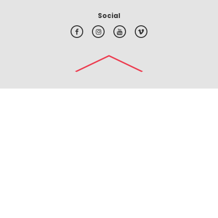
Social
#top