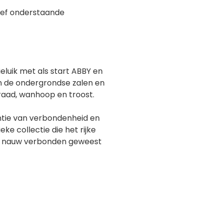
eef onderstaande
ieluik met als start ABBY en
in de ondergrondse zalen en
aad, wanhoop en troost.
entie van verbondenheid en
e collectie die het rijke
ijd nauw verbonden geweest