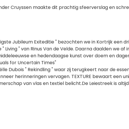
ander Cruyssen maakte dit prachtig sfeerverslag en schr
gste Jubileum Exiteditie " bezochten we in Kortrijk een dr
" Living " van Rinus Van de Velde. Daarna daalden we af 
middeleeuwse en hedendaagse kunst over doem en dager
tuals for Uncertain Times"
lle Dubois " Rekindling " waar zij terugkeert naar de ess
wanneer herinneringen vervagen. TEXTURE bewaart een uniek
schap van vlas en textiel belicht.De Leiestreek is alt