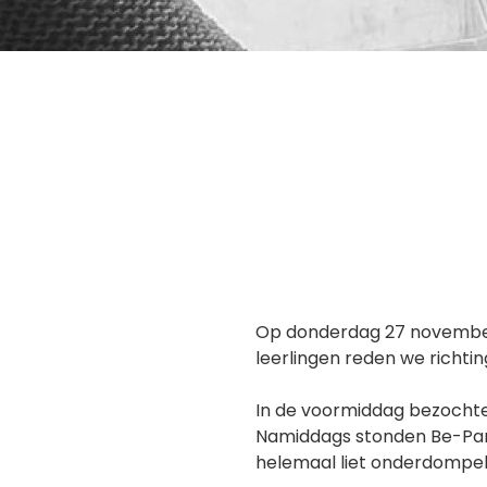
Op donderdag 27 november 
leerlingen reden we richting
In de voormiddag bezochten
Namiddags stonden Be-Part
helemaal liet onderdompele