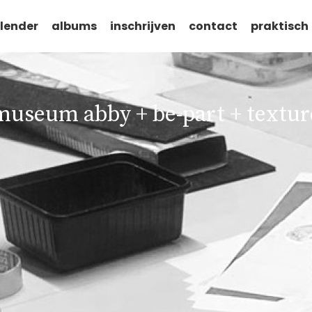
lender
albums
inschrijven
contact
praktisch
museum abby + be-part + textur