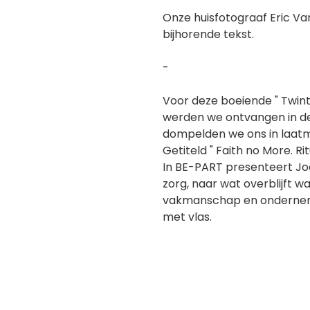
Onze huisfotograaf Eric V
bijhorende tekst.
-
Voor deze boeiende " Twinti
werden we ontvangen in de 
dompelden we ons in laat
Getiteld " Faith no More. Ri
In BE-PART presenteert Joë
zorg, naar wat overblijft 
vakmanschap en ondernemer
met vlas.